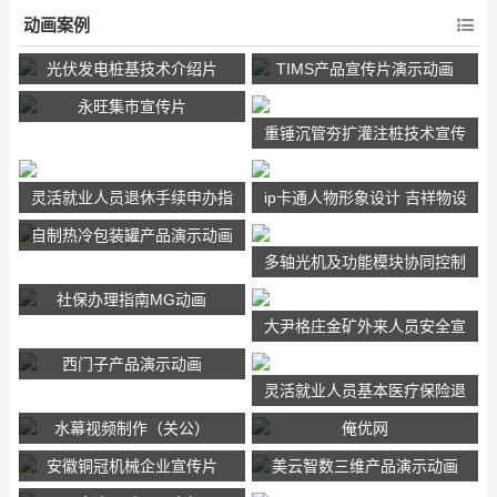
动画案例
光伏发电桩基技术介绍片
TIMS产品宣传片演示动画
永旺集市宣传片
重锤沉管夯扩灌注桩技术宣传
片
灵活就业人员退休手续申办指
ip卡通人物形象设计 吉祥物设
南
计
自制热冷包装罐产品演示动画
多轴光机及功能模块协同控制
技术宣传片
社保办理指南MG动画
大尹格庄金矿外来人员安全宣
传动画
西门子产品演示动画
灵活就业人员基本医疗保险退
休政策宣传片
水幕视频制作（关公）
俺优网
安徽铜冠机械企业宣传片
美云智数三维产品演示动画